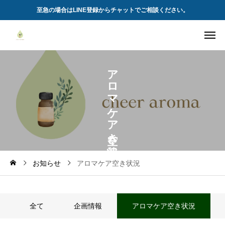
至急の場合はLINE登録からチャットでご相談ください。
ア
ロ
マ
ケ
ア
き
お知らせ
アロマケア空き状況
全て
企画情報
アロマケア空き状況