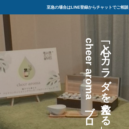
至急の場合はLINE登録からチャットでご相
c
と
h
カ
e
e
r
ラ
a
ダ
r
o
m
を
a
え
ブ
る
ロ