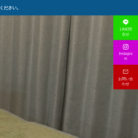
談ください。

LINE問
合せ

Instagra
m

お問い合
わせ