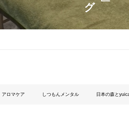
グ
アロマケア
しつもんメンタル
日本の森とyuic